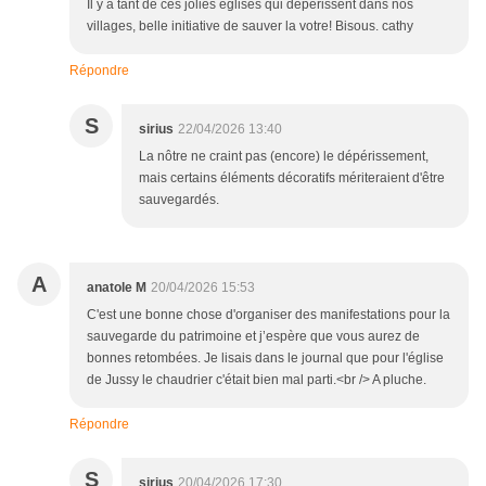
Il y a tant de ces jolies églises qui dépérissent dans nos
villages, belle initiative de sauver la votre! Bisous. cathy
Répondre
S
sirius
22/04/2026 13:40
La nôtre ne craint pas (encore) le dépérissement,
mais certains éléments décoratifs mériteraient d'être
sauvegardés.
A
anatole M
20/04/2026 15:53
C'est une bonne chose d'organiser des manifestations pour la
sauvegarde du patrimoine et j’espère que vous aurez de
bonnes retombées. Je lisais dans le journal que pour l'église
de Jussy le chaudrier c'était bien mal parti.<br /> A pluche.
Répondre
S
sirius
20/04/2026 17:30