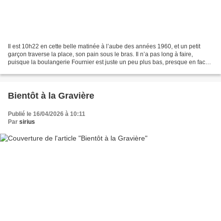
Il est 10h22 en cette belle matinée à l’aube des années 1960, et un petit
garçon traverse la place, son pain sous le bras. Il n’a pas long à faire,
puisque la boulangerie Fournier est juste un peu plus bas, presque en face
de la boucherie, et qu’il habite...
Bientôt à la Gravière
Publié le 16/04/2026 à 10:11
Par
sirius